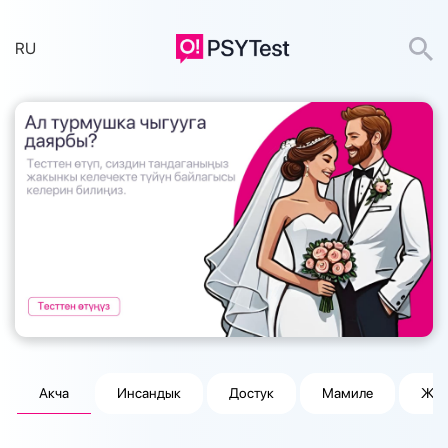
RU
Акча
Инсандык
Достук
Мамиле
Жум