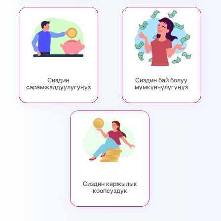
Сиздин
Сиздин бай болуу
сарамжалдуулугуңуз
мүмкүнчүлүгүңүз
Сиздин каржылык
коопсуздук