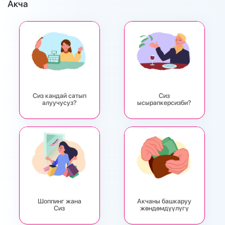
Акча
Сиз кандай сатып
Сиз
алуучусуз?
ысырапкерсизби?
Шоппинг жана
Акчаны башкаруу
Сиз
жөндөмдүүлүгү